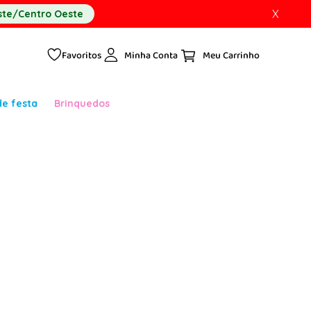
X
te/Centro Oeste
Favoritos
Minha Conta
de festa
Brinquedos