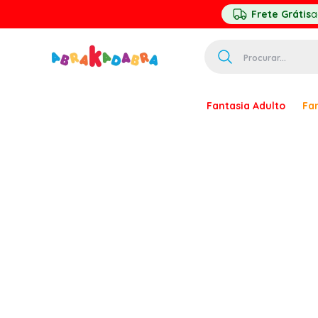
Frete Grátis
a
Procurar...
TERMOS MAIS 
Fantasia Adulto
Fan
1
º
homem ar
2
º
princesa
3
º
pirata
4
º
palhaço
5
º
mascara
6
º
paquita
7
º
harry pott
8
º
kpop
9
º
branca ne