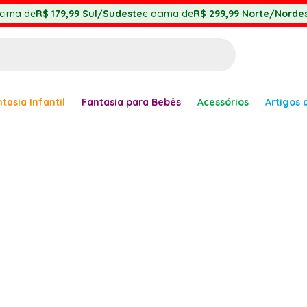
cima de
R$ 179,99
Sul/Sudeste
e acima de
R$ 299,99
Norte/Nordes
BUSCADOS
tasia Infantil
Fantasia para Bebês
Acessórios
Artigos 
anha
er
ve