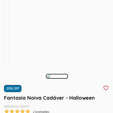
20
% OFF
Fantasia Noiva Cadáver - Halloween
Referência
:
960177
2 avaliações