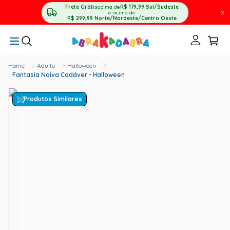
Frete Grátis
acima de
R$ 179,99
Sul/Sudeste
X
e acima de
R$ 299,99
Norte/Nordeste/Centro Oeste
Adulto
Halloween
Fantasia Noiva Cadáver - Halloween
Produtos Similares