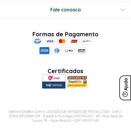
Fale conosco
Formas de Pagamento
Certificados
Ajuda
ABRAKADABRA COM. E LOCOÇÃO DE ARTIGOS DE FESTAS LTDA - CNPJ -
07.476.315/0001-59 - Estado e Município SÃO PAULO - SP - Rua Sara de
Souza, 78 - Água Branca - CEP: 05037-140