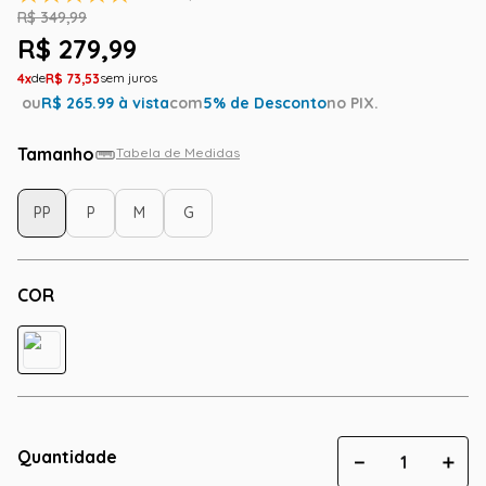
R$
349
,
99
R$
279
,
99
4
R$
73
,
53
ou
R$
265.99
à vista
com
5
% de Desconto
no PIX.
Tamanho
Tabela de Medidas
PP
P
M
G
COR
Quantidade
－
＋