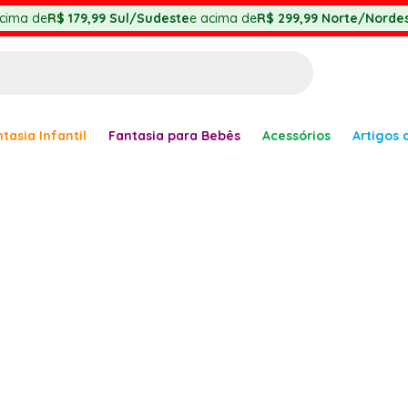
cima de
R$ 179,99
Sul/Sudeste
e acima de
R$ 299,99
Norte/Nordes
BUSCADOS
tasia Infantil
Fantasia para Bebês
Acessórios
Artigos 
anha
er
ve