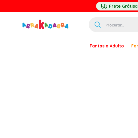
Frete Grátis
a
Procurar...
TERMOS MAIS 
Fantasia Adulto
Fan
1
º
homem ar
2
º
princesa
3
º
pirata
4
º
mascara
5
º
paquita
6
º
harry pott
7
º
palhaço
8
º
kpop
9
º
branca ne