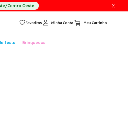
X
te/Centro Oeste
Favoritos
Minha Conta
de festa
Brinquedos