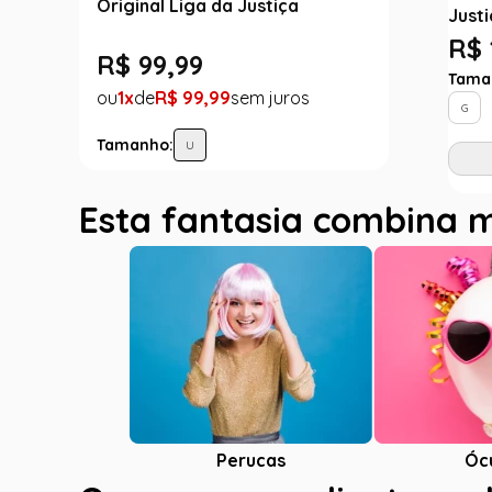
Original Liga da Justiça
Justi
R$ 
R$
99
,
99
Tama
1
R$
99
,
99
G
Tamanho:
U
Esta fantasia combina 
Óc
Perucas