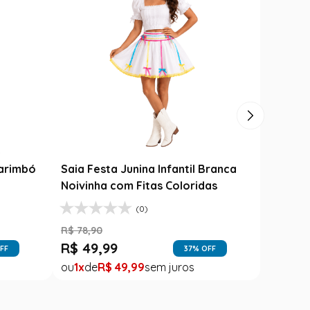
Varinha Das Varinhas - Harry
Potter
R$
149
,
99
til
R$
99
,
99
33
% OFF
1
R$
99
,
99
FF