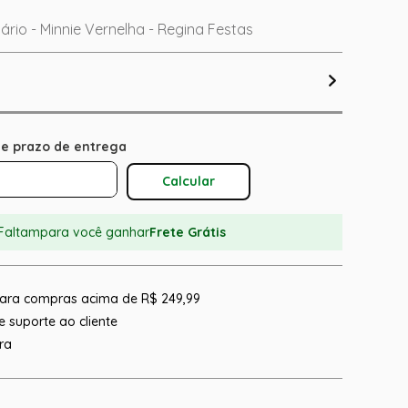
sário - Minnie Vernelha - Regina Festas
Calcular O Frete
Faltam
para você ganhar
Frete Grátis
 para compras acima de R$ 249,99
 suporte ao cliente
ra