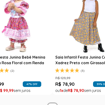
ta Junina Infantil Branca
Fantasia Noiva Junina Infan
a com Fitas Coloridas
Branca com Véu e Laços
R$
139
,
99
(0)
R$
79
,
99
43
% O
1
R$
79
,
99
99
37
% OFF
$
49
,
99