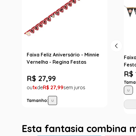
Faixa Feliz Aniversário - Minnie
Faixa
Vernelha - Regina Festas
Fest
R$ 
R$
27
,
99
Tama
1
R$
27
,
99
U
Tamanho:
U
Esta fantasia combina 