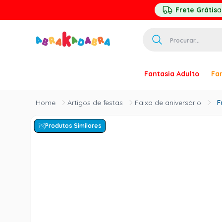
Frete Grátis
a
Procurar...
TERMOS MAIS 
Fantasia Adulto
Fan
1
º
homem ar
2
º
princesa
Artigos de festas
Faixa de aniversário
F
3
º
pirata
Produtos Similares
4
º
mascara
5
º
paquita
6
º
harry pott
7
º
palhaço
8
º
kpop
9
º
branca ne