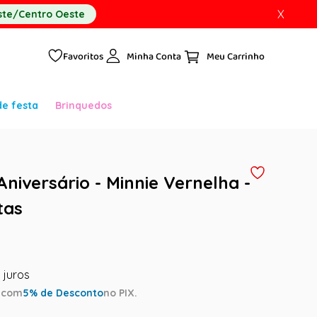
X
te/Centro Oeste
Favoritos
Minha Conta
de festa
Brinquedos
 Aniversário - Minnie Vernelha -
tas
a
com
5
% de Desconto
no PIX.