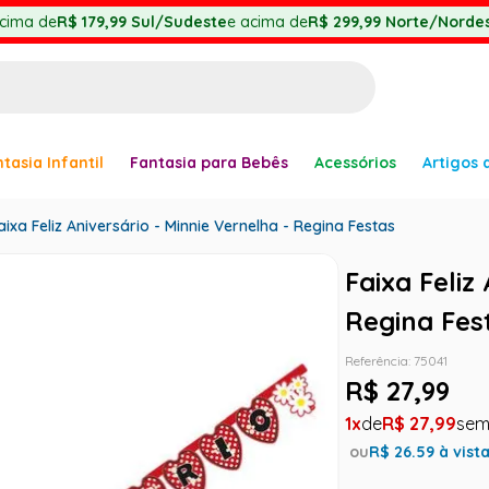
cima de
R$ 179,99
Sul/Sudeste
e acima de
R$ 299,99
Norte/Nordes
BUSCADOS
tasia Infantil
Fantasia para Bebês
Acessórios
Artigos 
anha
aixa Feliz Aniversário - Minnie Vernelha - Regina Festas
Faixa Feliz
Regina Fes
Referência
:
75041
er
R$
27
,
99
1
R$
27
,
99
ou
R$
26.59
à vist
ve