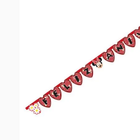
10
º
rumi