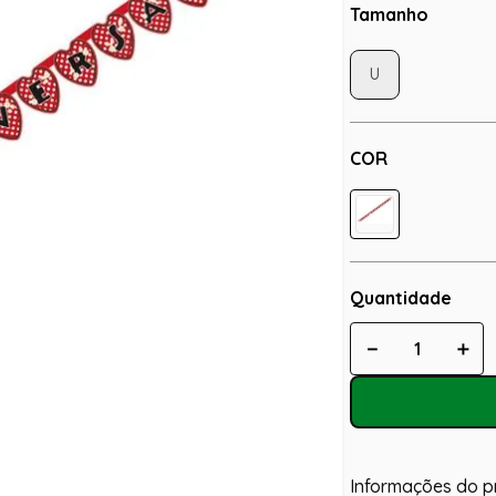
Tamanho
U
COR
Quantidade
－
＋
Informações do p