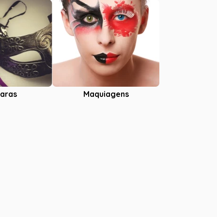
aras
Maquiagens