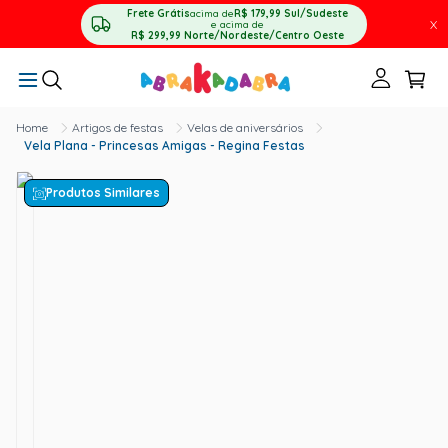
Frete Grátis
acima de
R$ 179,99
Sul/Sudeste
X
e acima de
R$ 299,99
Norte/Nordeste/Centro Oeste
Artigos de festas
Velas de aniversários
Vela Plana - Princesas Amigas - Regina Festas
Produtos Similares