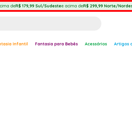
cima de
R$ 179,99
Sul/Sudeste
e acima de
R$ 299,99
Norte/Nordes
BUSCADOS
tasia Infantil
Fantasia para Bebês
Acessórios
Artigos 
anha
er
ve