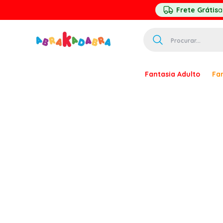
Frete Grátis
a
Procurar...
TERMOS MAIS 
Fantasia Adulto
Fan
1
º
homem ar
2
º
princesa
3
º
pirata
4
º
mascara
5
º
paquita
6
º
harry pott
7
º
palhaço
8
º
kpop
9
º
branca ne