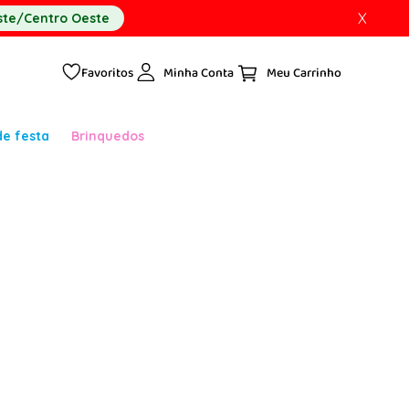
X
te/Centro Oeste
Favoritos
Minha Conta
de festa
Brinquedos