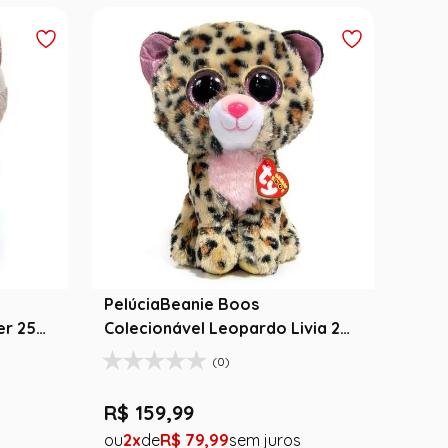
PelúciaBeanie Boos
er 25
Colecionável Leopardo Livia 25
cm - Toyng
(0)
R$
159
,
99
2
R$
79
,
99