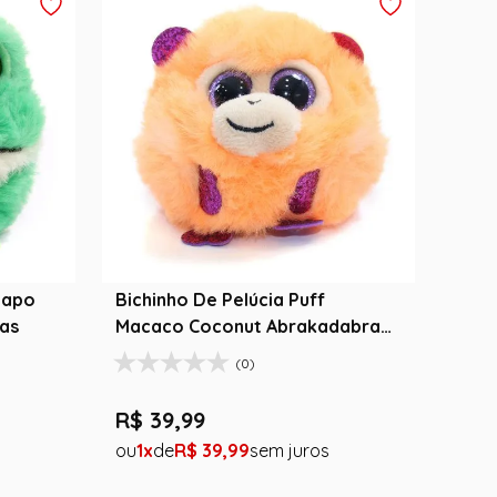
Sapo
Bichinho De Pelúcia Puff
ias
Macaco Coconut Abrakadabra
Fantasia
(0)
R$
39
,
99
1
R$
39
,
99