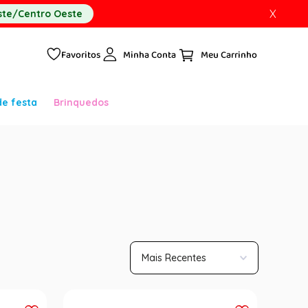
X
te/Centro Oeste
Favoritos
Minha Conta
de festa
Brinquedos
Mais Recentes