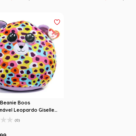
 Beanie Boos
nável Leopardo Giselle
ng
(0)
99