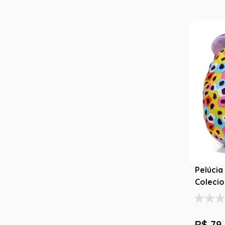
Pelúcia
Colecio
22 -Toy
R$
79
,