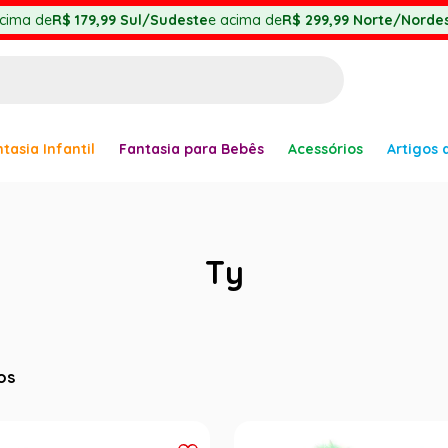
cima de
R$ 179,99
Sul/Sudeste
e acima de
R$ 299,99
Norte/Nordes
BUSCADOS
tasia Infantil
Fantasia para Bebês
Acessórios
Artigos 
anha
Ty
er
os
ve