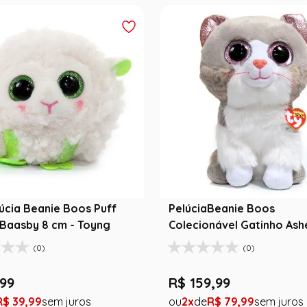
lúcia Beanie Boos Puff
PelúciaBeanie Boos
Baasby 8 cm - Toyng
Colecionável Gatinho Ash
cm - Toyng
(0)
(0)
99
R$
159
,
99
R$
39
,
99
2
R$
79
,
99