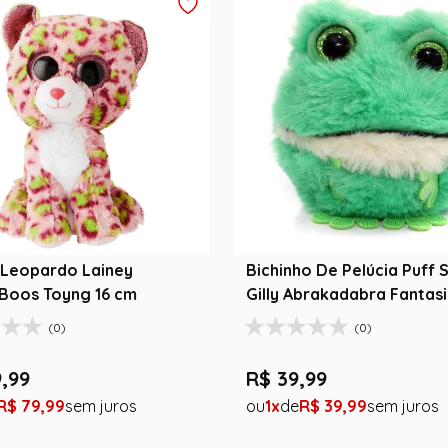
Bichinho De Pelúcia Puff 
Boos Toyng 16 cm
Gilly Abrakadabra Fantas
(0)
(0)
9
,
99
R$
39
,
99
R$
79
,
99
1
R$
39
,
99