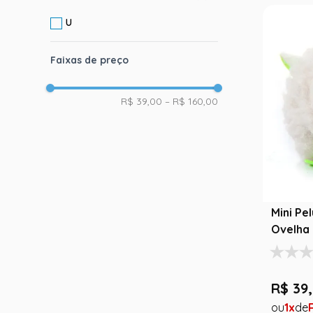
U
Faixas de preço
R$ 39,00
–
R$ 160,00
Mini Pe
Ovelha 
R$
39
,
1