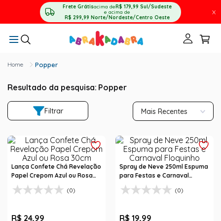
Frete Grátis
acima de
R$ 179,99
Sul/Sudeste
X
e acima de
R$ 299,99
Norte/Nordeste/Centro Oeste
Popper
Resultado da pesquisa:
Popper
Filtrar
Mais Recentes
Lança Confete Chá Revelação
Spray de Neve 250ml Espuma
Papel Crepom Azul ou Rosa
para Festas e Carnaval
30cm
Floquinho
(0)
(0)
R$
24
,
99
R$
19
,
99