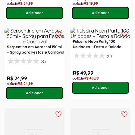
1
R$
24
,
99
1
R$
19
,
99
Pulseira Neon Party 100
Serpentina em Aerossol 150ml
Unidades – Festa e Balada
– Spray para Festas e Carnaval
(0)
(0)
R$
49
,
99
R$
24
,
99
1
R$
49
,
99
1
R$
24
,
99