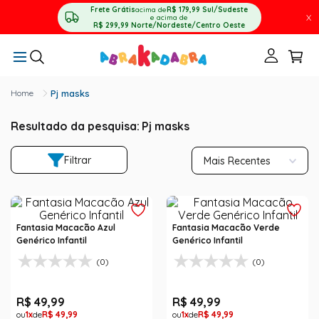
Frete Grátis
acima de
R$ 179,99
Sul/Sudeste
X
e acima de
R$ 299,99
Norte/Nordeste/Centro Oeste
Pj masks
Resultado da pesquisa:
Pj masks
Filtrar
Mais Recentes
Fantasia Macacão Azul
Fantasia Macacão Verde
Genérico Infantil
Genérico Infantil
(0)
(0)
R$
49
,
99
R$
49
,
99
1
R$
49
,
99
1
R$
49
,
99