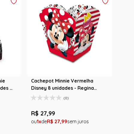
nie
Cachepot Minnie Vermelha
des -
Disney 8 unidades - Regina
Festas
(0)
R$
27
,
99
1
R$
27
,
99