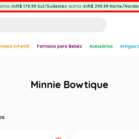
cima de
R$ 179,99
Sul/Sudeste
e acima de
R$ 299,99
Norte/Nordes
BUSCADOS
tasia Infantil
Fantasia para Bebês
Acessórios
Artigos 
anha
Minnie Bowtique
er
os
ve