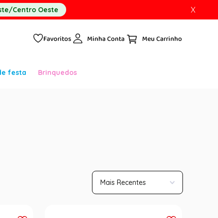
X
te/Centro Oeste
Favoritos
Minha Conta
de festa
Brinquedos
Mais Recentes