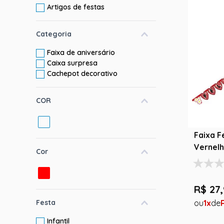
Artigos de festas
10
º
rumi
Categoria
Faixa de aniversário
Caixa surpresa
Cachepot decorativo
COR
Faixa Fe
Vernelh
Cor
R$
27
,
1
Festa
Infantil