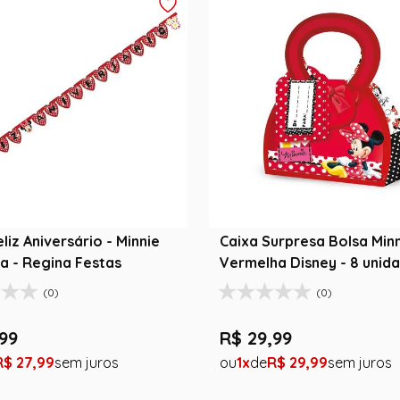
liz Aniversário - Minnie
Caixa Surpresa Bolsa Min
a - Regina Festas
Vermelha Disney - 8 unida
Regina Festas
(0)
(0)
99
R$
29
,
99
R$
27
,
99
1
R$
29
,
99