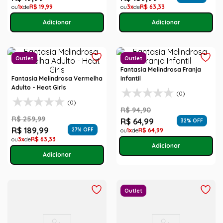
1
R$
19
,
99
3
R$
63
,
33
Outlet
Outlet
Fantasia Melindrosa Franja
Fantasia Melindrosa Vermelha
Infantil
Adulto - Heat Girls
(0)
(0)
R$
94
,
90
R$
259
,
99
R$
64
,
99
32
% OFF
R$
189
,
99
27
% OFF
1
R$
64
,
99
3
R$
63
,
33
Outlet