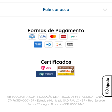
Fale conosco
Formas de Pagamento
Certificados
Ajuda
ABRAKADABRA COM. E LOCOÇÃO DE ARTIGOS DE FESTAS LTDA - CNPJ -
07.476.315/0001-59 - Estado e Município SÃO PAULO - SP - Rua Sara de
Souza, 78 - Água Branca - CEP: 05037-140