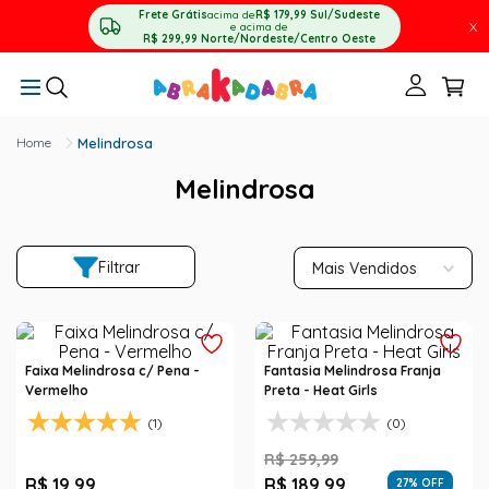
Frete Grátis
acima de
R$ 179,99
Sul/Sudeste
X
e acima de
R$ 299,99
Norte/Nordeste/Centro Oeste
Melindrosa
Melindrosa
Filtrar
Mais Vendidos
Faixa Melindrosa c/ Pena -
Fantasia Melindrosa Franja
Vermelho
Preta - Heat Girls
(1)
(0)
R$
259
,
99
R$
19
,
99
R$
189
,
99
27
% OFF