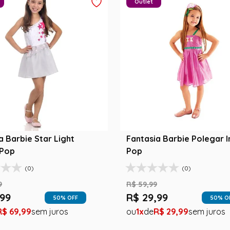
Outlet
a Barbie Star Light
Fantasia Barbie Polegar In
 Pop
Pop
(0)
(0)
9
R$
59
,
99
99
R$
29
,
99
50
% OFF
50
% O
R$
69
,
99
1
R$
29
,
99