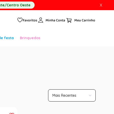
X
te/Centro Oeste
Favoritos
Minha Conta
de festa
Brinquedos
Mais Recentes