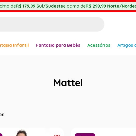
cima de
R$ 179,99
Sul/Sudeste
e acima de
R$ 299,99
Norte/Nordes
BUSCADOS
tasia Infantil
Fantasia para Bebês
Acessórios
Artigos 
anha
Mattel
er
os
ve