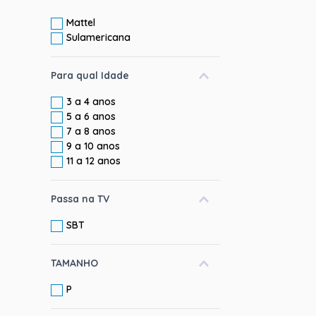
Mattel
Sulamericana
Para qual Idade
3 a 4 anos
5 a 6 anos
7 a 8 anos
9 a 10 anos
11 a 12 anos
Passa na TV
SBT
TAMANHO
P