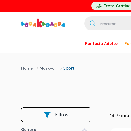
Frete Grátis
a
Procurar...
TERMOS MAIS 
Fantasia Adulto
Fan
1
º
homem ar
2
º
princesa
Mask4all
Sport
3
º
pirata
4
º
paquita
5
º
harry pott
6
º
palhaço
7
º
kpop
Filtros
13
Produ
8
º
branca ne
Genero
9
º
toy story