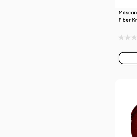
Máscar
Fiber Kn
G