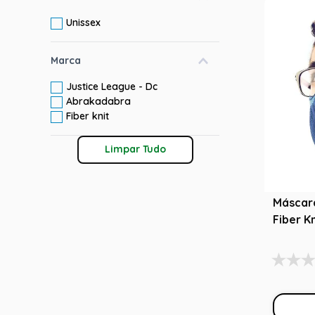
10
º
rumi
Unissex
Marca
Justice League - Dc
Abrakadabra
Fiber knit
Limpar Tudo
Máscar
Fiber K