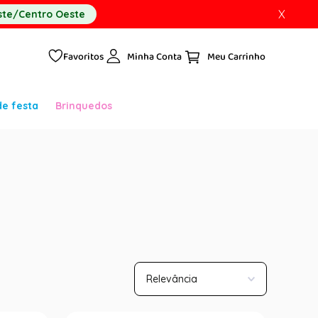
X
te/Centro Oeste
Favoritos
Minha Conta
de festa
Brinquedos
Relevância