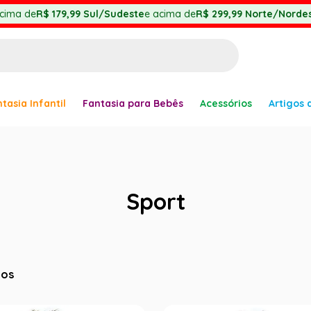
cima de
R$ 179,99
Sul/Sudeste
e acima de
R$ 299,99
Norte/Nordes
BUSCADOS
tasia Infantil
Fantasia para Bebês
Acessórios
Artigos 
anha
Sport
er
tos
ve