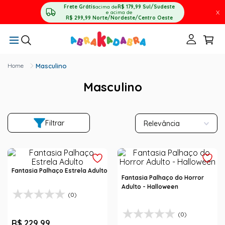
Frete Grátis
acima de
R$ 179,99
Sul/Sudeste
X
e acima de
R$ 299,99
Norte/Nordeste/Centro Oeste
Masculino
Masculino
Filtrar
Relevância
Fantasia Palhaço Estrela Adulto
Fantasia Palhaço do Horror
Adulto - Halloween
(0)
(0)
R$
229
,
99