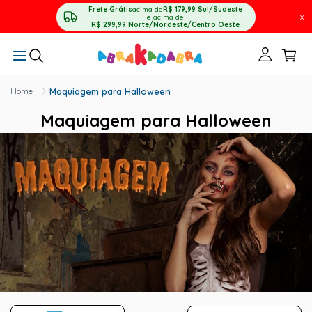
Frete Grátis
acima de
R$ 179,99
Sul/Sudeste
X
e acima de
R$ 299,99
Norte/Nordeste/Centro Oeste
Maquiagem para Halloween
Maquiagem para Halloween