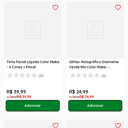
Tinta Facial Líquida Color Make
Glitter Holográfico Diamante
- 6 Cores + Pincel
Verde Mix Color Make -
Maquiagem Carnaval
(0)
(0)
R$
39
,
99
R$
24
,
99
1
R$
39
,
99
1
R$
24
,
99