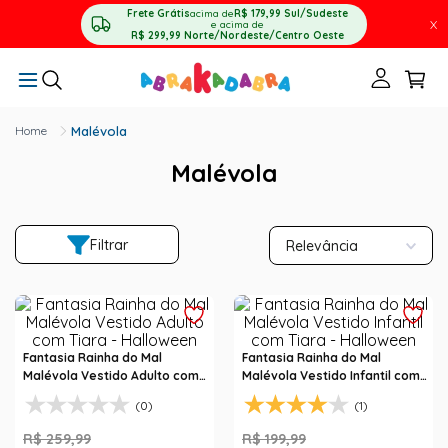
Frete Grátis
acima de
R$ 179,99
Sul/Sudeste
X
e acima de
R$ 299,99
Norte/Nordeste/Centro Oeste
Malévola
Malévola
Filtrar
Relevância
Fantasia Rainha do Mal
Fantasia Rainha do Mal
Malévola Vestido Adulto com
Malévola Vestido Infantil com
Tiara - Halloween
Tiara - Halloween
(0)
(1)
R$
259
,
99
R$
199
,
99