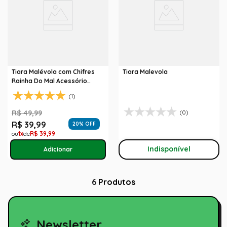
Tiara Malévola com Chifres
Tiara Malevola
Rainha Do Mal Acessório
Halloween
(1)
R$
49
,
99
(0)
R$
39
,
99
20
% OFF
1
R$
39
,
99
Indisponível
6
Produtos
Newsletter