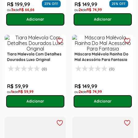
R$
199
,
99
R$
149
,
99
23
% OFF
25
% OFF
3
R$
66
,
66
2
R$
74
,
99
Tiara Malevola Com Detalhes
Máscara Malévola Rainha Do
Dourados Luxo Original
Mal Acessório Para Fantasia
(0)
(0)
R$
59
,
99
R$
149
,
99
1
R$
59
,
99
2
R$
74
,
99