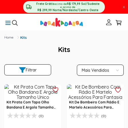
Frete Grátis
acima de
R$ 179,99
Sul/Sudeste
X
e acima de
R$ 299,99
Norte/Nordeste/Centro Oeste
Kits
Kits
Filtrar
Mais Vendidos
Kit Pirata Com Tapa Olho
Kit De Bombeiro Com Rádio E
Bandana E Argola Tamanho
Martelo Acessórios Para
Unico
Fantasia
(0)
(0)