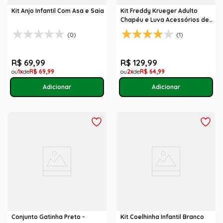
Kit Anjo Infantil Com Asa e Saia
Kit Freddy Krueger Adulto
Chapéu e Luva Acessórios de
Fantasia
(0)
(1)
R$
69
,
99
R$
129
,
99
1
R$
69
,
99
2
R$
64
,
99
Conjunto Gatinha Preto -
Kit Coelhinha Infantil Branco