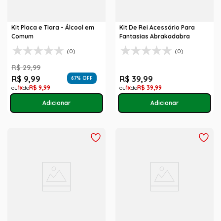
Kit Placa e Tiara - Álcool em
Kit De Rei Acessório Para
Comum
Fantasias Abrakadabra
(0)
(0)
R$
29
,
99
R$
9
,
99
R$
39
,
99
67
% OFF
1
R$
9
,
99
1
R$
39
,
99