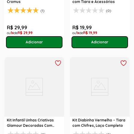
Cromus
com Tiara e Acessórios
(1)
(0)
R$
29
,
99
R$
19
,
99
1
R$
29
,
99
1
R$
19
,
99
Kit Infantil Unhas Criativas
Kit Diabinha Vermelho – Tiara
Glamour Decoradas Com
com Chifres, Laço Completo
Adesivos