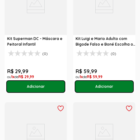
Kit Superman DC - Máscara e
Kit Luigi e Mario Adulto com
Peitoral Infantil
Bigode Falso e Boné Escolha o
Seu
(0)
(0)
R$
29
,
99
R$
59
,
99
1
R$
29
,
99
1
R$
59
,
99