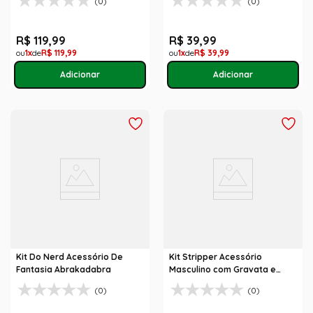
(0)
(0)
R$
119
,
99
R$
39
,
99
1
R$
119
,
99
1
R$
39
,
99
Kit Do Nerd Acessório De
Kit Stripper Acessório
Fantasia Abrakadabra
Masculino com Gravata e
Punhos Brancos
(0)
(0)