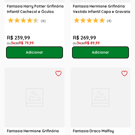
Fantasia Harry Potter Grifinória
Fantasia Hermione Grifinória
Infantil Cachecol e Óculos
Vestido Infantil Capa e Gravata
(6)
(4)
R$
239
,
99
R$
269
,
99
3
R$
79
,
99
3
R$
89
,
99
Fantasia Hermione Grifinória
Fantasia Draco Malfoy