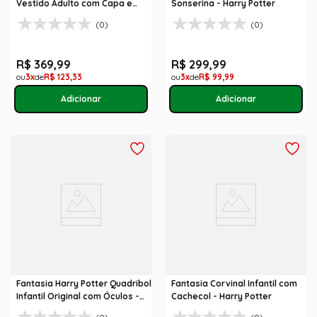
Vestido Adulto com Capa e
Sonserina - Harry Potter
Gravata - Harry Potter
(0)
(0)
R$
369
,
99
R$
299
,
99
3
R$
123
,
33
3
R$
99
,
99
Fantasia Harry Potter Quadribol
Fantasia Corvinal Infantil com
Infantil Original com Óculos -
Cachecol - Harry Potter
Harry Potter