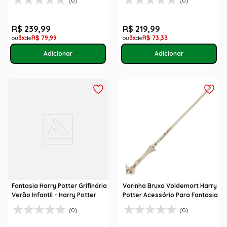
(0)
(0)
R$
239
,
99
R$
219
,
99
3
R$
79
,
99
3
R$
73
,
33
Fantasia Harry Potter Grifinória
Varinha Bruxo Voldemort Harry
Verão Infantil - Harry Potter
Potter Acessório Para Fantasia
(0)
(0)