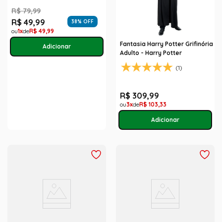
R$
79
,
99
R$
49
,
99
38
% OFF
1
R$
49
,
99
Fantasia Harry Potter Grifinória
Adulto - Harry Potter
(1)
R$
309
,
99
3
R$
103
,
33