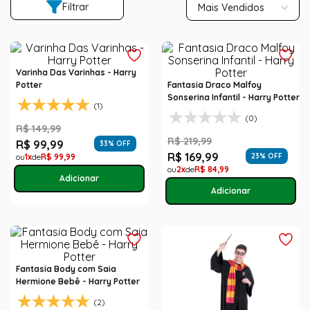
Filtrar
Mais Vendidos
Varinha Das Varinhas - Harry
Potter
Fantasia Draco Malfoy
Sonserina Infantil - Harry Potter
(1)
(0)
R$
149
,
99
R$
219
,
99
R$
99
,
99
33
% OFF
R$
169
,
99
1
R$
99
,
99
23
% OFF
2
R$
84
,
99
Fantasia Body com Saia
Hermione Bebê - Harry Potter
(2)