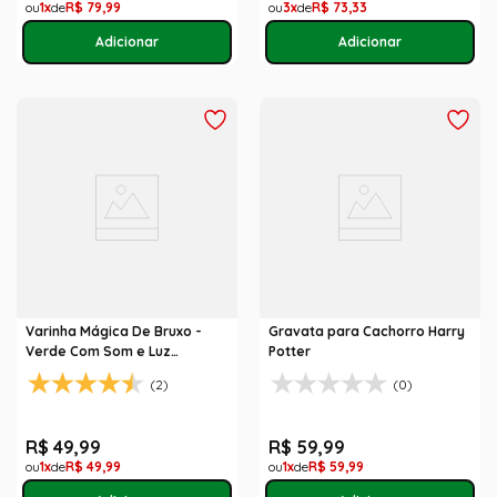
1
R$
79
,
99
3
R$
73
,
33
Varinha Mágica De Bruxo -
Gravata para Cachorro Harry
Verde Com Som e Luz
Potter
Abrakadabra
(2)
(0)
R$
49
,
99
R$
59
,
99
1
R$
49
,
99
1
R$
59
,
99