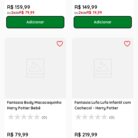
R$
159
,
99
R$
149
,
99
2
R$
79
,
99
2
R$
74
,
99
Fantasia Body Macacaquinho
Fantasia Lufa Lufa Infantil com
Harry Potter Bebê
Cachecol - Harry Potter
(0)
(0)
R$
79
,
99
R$
219
,
99