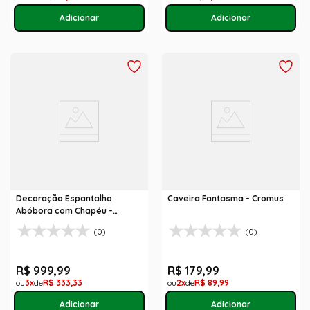
Decoração Espantalho
Caveira Fantasma - Cromus
Abóbora com Chapéu -
Halloween
(0)
(0)
R$
999
,
99
R$
179
,
99
3
R$
333
,
33
2
R$
89
,
99