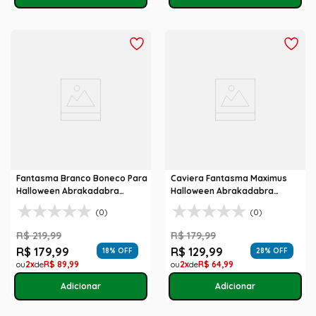
Fantasma Branco Boneco Para
Caviera Fantasma Maximus
Halloween Abrakadabra
Halloween Abrakadabra
Fantasia
Fantasias
(0)
(0)
R$
219
,
99
R$
179
,
99
R$
179
,
99
R$
129
,
99
18
% OFF
28
% OFF
2
R$
89
,
99
2
R$
64
,
99