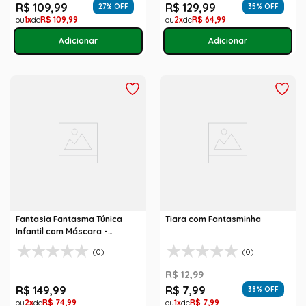
R$
109
,
99
R$
129
,
99
27
% OFF
35
% OFF
1
R$
109
,
99
2
R$
64
,
99
Fantasia Fantasma Túnica
Tiara com Fantasminha
Infantil com Máscara -
Halloween
(0)
(0)
R$
12
,
99
R$
149
,
99
R$
7
,
99
38
% OFF
2
R$
74
,
99
1
R$
7
,
99