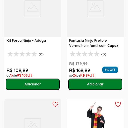
Kit Força Ninja - Adaga
Fantasia Ninja Preto e
Vermelho Infantil com Capuz
(0)
(0)
R$
179
,
99
R$
109
,
99
R$
169
,
99
6
% OFF
1
R$
109
,
99
2
R$
84
,
99