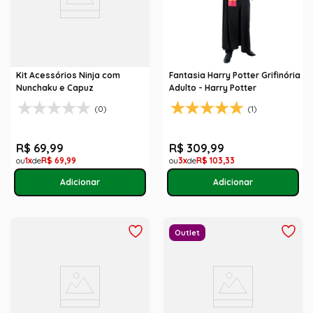
Kit Acessórios Ninja com
Fantasia Harry Potter Grifinória
Nunchaku e Capuz
Adulto - Harry Potter
(0)
(1)
R$
69
,
99
R$
309
,
99
1
R$
69
,
99
3
R$
103
,
33
Outlet