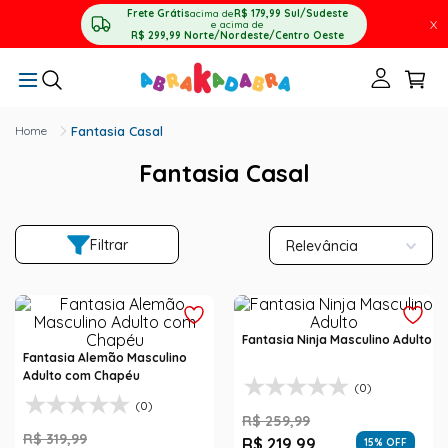
Frete Grátis
acima de
R$ 179,99
Sul/Sudeste
X
e acima de
R$ 299,99
Norte/Nordeste/Centro Oeste
Fantasia Casal
Fantasia Casal
Filtrar
Relevância
Fantasia Ninja Masculino Adulto
Fantasia Alemão Masculino
Adulto com Chapéu
(0)
(0)
R$
259
,
99
R$
319
,
99
R$
219
,
99
15
% OFF