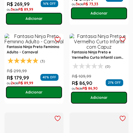
R$
269
,
99
16
% OFF
3
R$
73
,
33
3
R$
89
,
99
Fantasia Ninja Preto Feminino
Adulto - Carnaval
Fantasia Ninja Preto e
Vermelho Curto Infantil com
(3)
Capuz
(0)
R$
299
,
99
R$
109
,
99
R$
179
,
99
40
% OFF
R$
86
,
90
2
R$
89
,
99
21
% OFF
1
R$
86
,
90