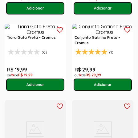
Tiara Gata Preta - Cromus
Conjunto Gatinha Preto -
Cromus
(0)
(1)
R$
19
,
99
R$
29
,
99
1
R$
19
,
99
1
R$
29
,
99