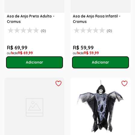
Asa de Anjo Preto Adulto -
Asa de Anjo Rosa Infantil -
Cromus
Cromus
(0)
(0)
R$
69
,
99
R$
59
,
99
1
R$
69
,
99
1
R$
59
,
99