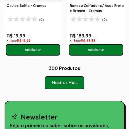
Óculos Selfie - Cromus
Boneco Ceifador c/ Asas Preto
e Branco - Cromus
(0)
(0)
R$
19
,
99
R$
189
,
99
1
R$
19
,
99
3
R$
63
,
33
300
Produtos
Mostrar Mais
Newsletter
Seja o primeiro a saber sobre as novidades,