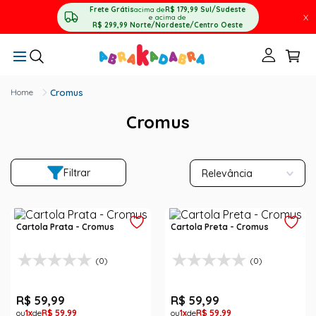
Frete Grátis
acima de
R$ 179,99
Sul/Sudeste
X
e acima de
R$ 299,99
Norte/Nordeste/Centro Oeste
Cromus
Cromus
Filtrar
Relevância
Cartola Prata - Cromus
Cartola Preta - Cromus
(0)
(0)
R$
59
,
99
R$
59
,
99
1
R$
59
,
99
1
R$
59
,
99