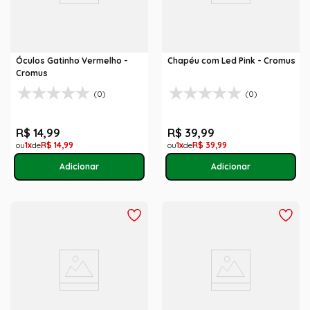
Óculos Gatinho Vermelho -
Chapéu com Led Pink - Cromus
Cromus
(0)
(0)
R$
14
,
99
R$
39
,
99
1
R$
14
,
99
1
R$
39
,
99