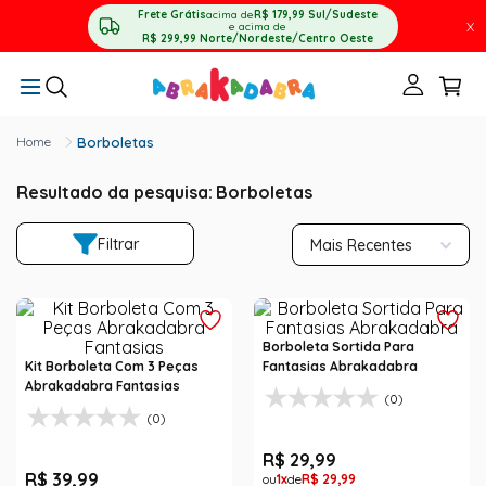
Frete Grátis
acima de
R$ 179,99
Sul/Sudeste
X
e acima de
R$ 299,99
Norte/Nordeste/Centro Oeste
Borboletas
Resultado da pesquisa:
Borboletas
Filtrar
Mais Recentes
Borboleta Sortida Para
Kit Borboleta Com 3 Peças
Fantasias Abrakadabra
Abrakadabra Fantasias
(0)
(0)
R$
29
,
99
R$
39
,
99
1
R$
29
,
99