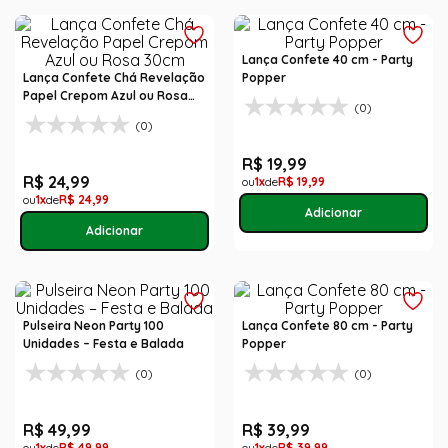
Lança Confete 40 cm - Party
Lança Confete Chá Revelação
Popper
Papel Crepom Azul ou Rosa
(0)
30cm
(0)
R$
19
,
99
R$
24
,
99
1
R$
19
,
99
1
R$
24
,
99
Pulseira Neon Party 100
Lança Confete 80 cm - Party
Unidades – Festa e Balada
Popper
(0)
(0)
R$
49
,
99
R$
39
,
99
1
R$
49
,
99
1
R$
39
,
99