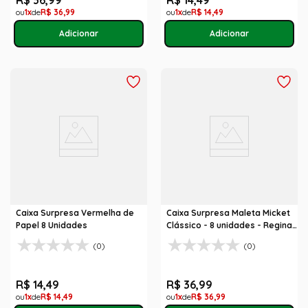
R$
36
,
99
R$
14
,
49
1
R$
36
,
99
1
R$
14
,
49
Caixa Surpresa Vermelha de
Caixa Surpresa Maleta Micket
Papel 8 Unidades
Clássico - 8 unidades - Regina
Festas
(0)
(0)
R$
14
,
49
R$
36
,
99
1
R$
14
,
49
1
R$
36
,
99