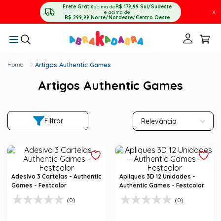
Frete Grátis
acima de
R$ 179,99
Sul/Sudeste
X
e acima de
R$ 299,99
Norte/Nordeste/Centro Oeste
Artigos Authentic Games
Artigos Authentic Games
Filtrar
Relevância
Adesivo 3 Cartelas - Authentic
Apliques 3D 12 Unidades -
Games - Festcolor
Authentic Games - Festcolor
(0)
(0)