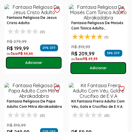
Fantasia Religiosa De Jesus
Cristo Adulto
Fantasia Religiosa De Moisés
Com Túnica Adulto
(0)
Abrakadabra
(1)
R$
279
,
99
R$
319
,
99
R$
199
,
99
29
% OFF
R$
209
,
99
3
R$
66
,
66
34
% OFF
3
R$
69
,
99
Fantasia Religiosa De Papa
Kit Fantasia Freira Adulto Com
Adulto Com Mitra Abrakadabra
Véu, Gola e Crucifixo de E.V.A
(0)
(0)
R$
319
,
99
22
% OFF