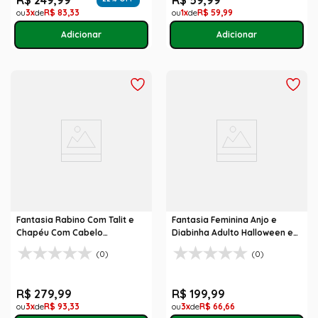
R$
249
,
99
R$
59
,
99
3
R$
83
,
33
1
R$
59
,
99
Fantasia Rabino Com Talit e
Fantasia Feminina Anjo e
Chapéu Com Cabelo
Diabinha Adulto Halloween e
Abrakadabra
Carnaval
(0)
(0)
R$
279
,
99
R$
199
,
99
3
R$
93
,
33
3
R$
66
,
66