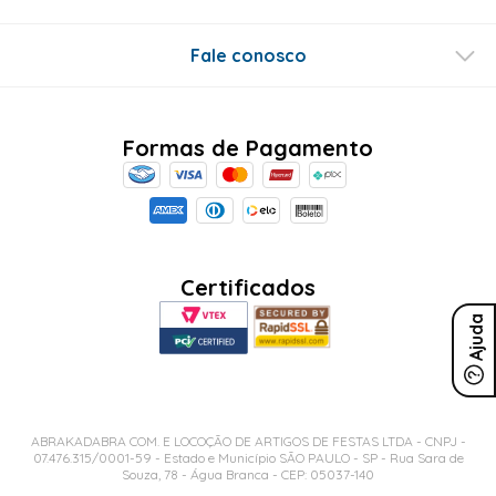
Fale conosco
Formas de Pagamento
Certificados
Ajuda
ABRAKADABRA COM. E LOCOÇÃO DE ARTIGOS DE FESTAS LTDA - CNPJ -
07.476.315/0001-59 - Estado e Município SÃO PAULO - SP - Rua Sara de
Souza, 78 - Água Branca - CEP: 05037-140