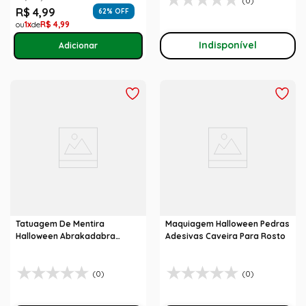
(0)
R$
4
,
99
62
% OFF
1
R$
4
,
99
Indisponível
Tatuagem De Mentira
Maquiagem Halloween Pedras
Halloween Abrakadabra
Adesivas Caveira Para Rosto
Fantasias
(0)
(0)