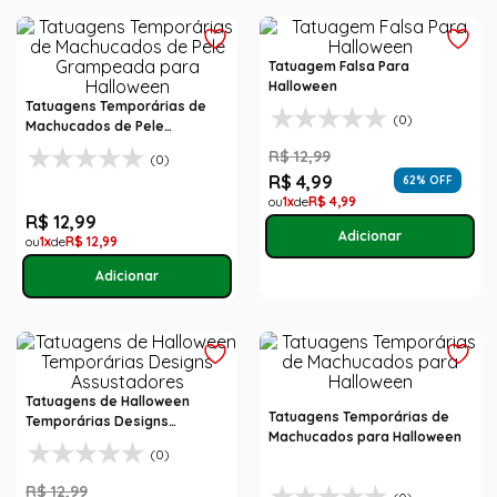
Tatuagem Falsa Para
Halloween
Tatuagens Temporárias de
(0)
Machucados de Pele
Grampeada para Halloween
R$
12
,
99
(0)
R$
4
,
99
62
% OFF
1
R$
4
,
99
R$
12
,
99
1
R$
12
,
99
Tatuagens de Halloween
Tatuagens Temporárias de
Temporárias Designs
Machucados para Halloween
Assustadores
(0)
R$
12
,
99