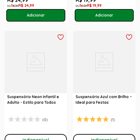
R$
24
,
99
R$
19
,
99
1
R$
24
,
99
1
R$
19
,
99
Suspensório Neon Infantil e
Suspensório Azul com Brilho –
Adulto - Estilo para Todos
Ideal para Festas
(0)
(1)
Indisponível
Indisponível