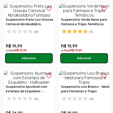
Suspensório Preto Liso Unissex
Suspensório Verde Neon para
Carnaval Abrakadabra
Fantasia e Trajes Temáticos
Fantasia
(0)
(1)
R$
19
,
99
R$
19
,
99
1
R$
19
,
99
1
R$
19
,
99
Suspensório Ajustável com
Suspensório Liso Branco - Ideal
Estampa de Esqueleto -
para Fantasias e Trajes
Halloween
(0)
(0)