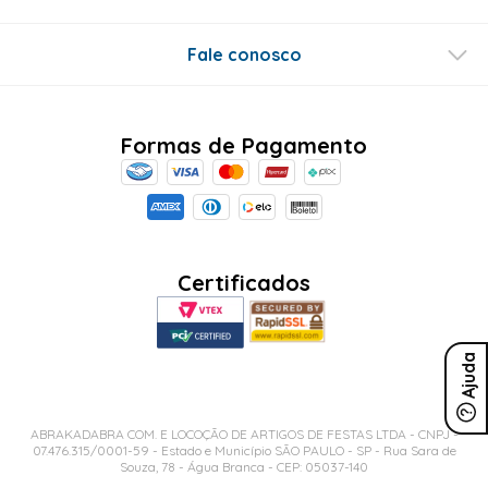
Fale conosco
Formas de Pagamento
Certificados
Ajuda
ABRAKADABRA COM. E LOCOÇÃO DE ARTIGOS DE FESTAS LTDA - CNPJ -
07.476.315/0001-59 - Estado e Município SÃO PAULO - SP - Rua Sara de
Souza, 78 - Água Branca - CEP: 05037-140