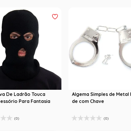
ava De Ladrão Touca
Algema Simples de Metal 
cessório Para Fantasia
de com Chave
(0)
(0)