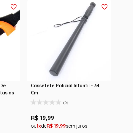
 De
Cassetete Policial Infantil - 34
tasias
Cm
(0)
R$
19
,
99
1
R$
19
,
99