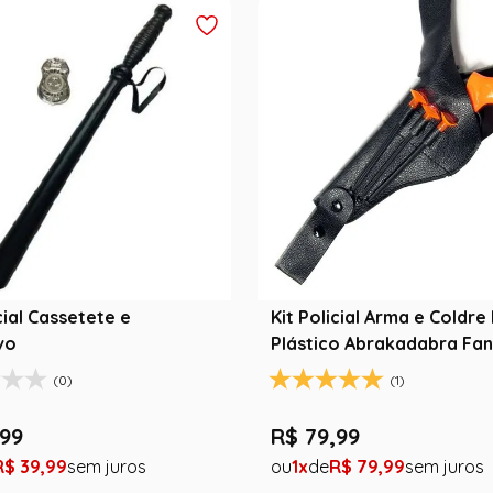
cial Cassetete e
Kit Policial Arma e Coldre
vo
Plástico Abrakadabra Fan
(0)
(1)
99
R$
79
,
99
R$
39
,
99
1
R$
79
,
99