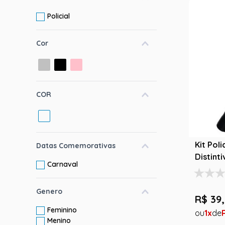
10
º
rumi
Policial
Cor
COR
Kit Poli
Datas Comemorativas
Distinti
Carnaval
Genero
R$
39
,
Feminino
1
Menino