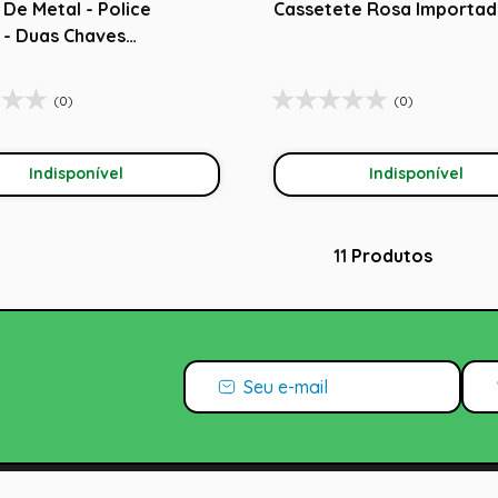
De Metal - Police
Cassetete Rosa Importa
 - Duas Chaves
dabra
(0)
(0)
Indisponível
Indisponível
11
Produtos