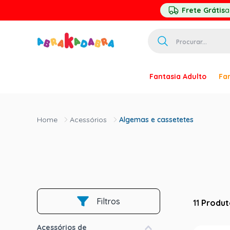
Frete Grátis
a
Procurar...
TERMOS MAIS 
Fantasia Adulto
Fan
1
º
homem ar
2
º
princesa
Acessórios
Algemas e cassetetes
3
º
pirata
4
º
paquita
5
º
harry pott
6
º
palhaço
7
º
kpop
Filtros
11
Produt
8
º
branca ne
Acessórios de
9
º
toy story