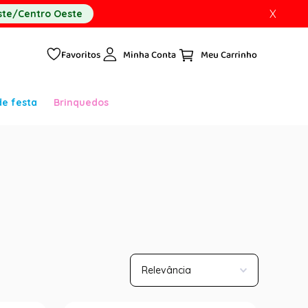
X
te/Centro Oeste
Favoritos
Minha Conta
de festa
Brinquedos
Relevância