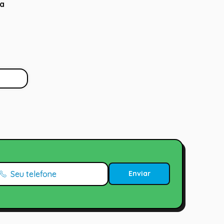
da
Enviar