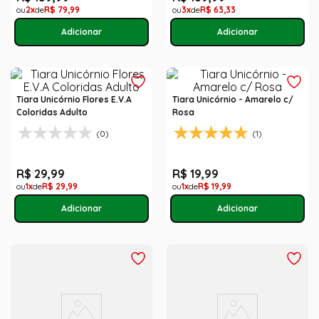
2
R$
79
,
99
3
R$
63
,
33
Tiara Unicórnio Flores E.V.A
Tiara Unicórnio - Amarelo c/
Coloridas Adulto
Rosa
(0)
(1)
R$
29
,
99
R$
19
,
99
1
R$
29
,
99
1
R$
19
,
99