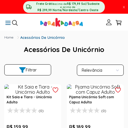
Frete Grátis
acima de
R$ 179,99
Sul/Sudeste
X
e acima de
R$ 299,99
Norte/Nordeste/Centro Oeste
Acessórios De Unicórnio
Acessórios De Unicórnio
Filtrar
Relevância
Kit Saia e Tiara - Unicórnio
Pijama Unicórnio Soft com
Adulto
Capuz Adulto
(0)
(0)
R$
159
,
99
R$
189
,
99