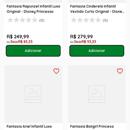
Fantasia Rapunzel Infantil Luxo
Fantasia Cinderela Infantil
Original - Disney Princesas
Vestido Curto Original - Disney
Princesas
(0)
(0)
R$
249
,
99
R$
279
,
99
3
R$
83
,
33
3
R$
93
,
33
Fantasia Ariel Infantil Luxo
Fantasia Batgirl Princesa