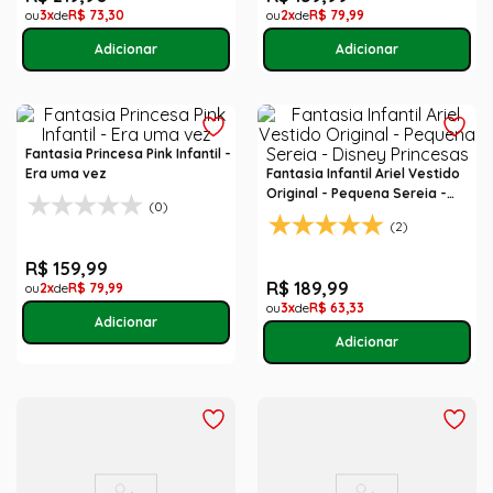
3
R$
73
,
30
2
R$
79
,
99
Fantasia Princesa Pink Infantil -
Era uma vez
Fantasia Infantil Ariel Vestido
Original - Pequena Sereia -
(0)
Disney Princesas
(2)
R$
159
,
99
R$
189
,
99
2
R$
79
,
99
3
R$
63
,
33