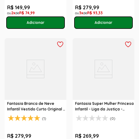
R$
149
,
99
R$
279
,
99
2
R$
74
,
99
3
R$
93
,
33
Fantasia Branca de Neve
Fantasia Super Mulher Princesa
Infantil Vestido Curto Original -
Infantil - Liga da Justiça -
Disney Princesas
Original
(1)
(0)
R$
279
,
99
R$
269
,
99