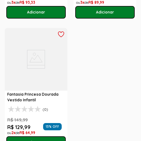
3
R$
93
,
33
3
R$
89
,
99
Fantasia Princesa Dourada
Vestido Infantil
(0)
R$
149
,
99
R$
129
,
99
13
% OFF
2
R$
64
,
99