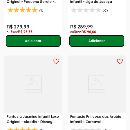
Original - Pequena Sereia -
Infantil - Liga da Justiça
Disney Princesas
(1)
(0)
R$
279
,
99
R$
289
,
99
3
R$
93
,
33
3
R$
96
,
66
Fantasia Jasmine Infantil Luxo
Fantasia Princesa das Arabia
Original - Aladdin - Disney
Infantil - Carnaval
Princesas