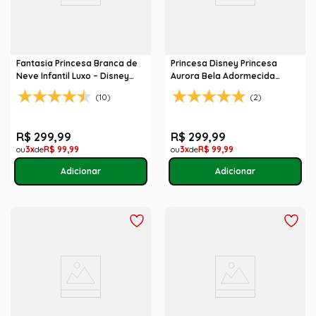
Fantasia Princesa Branca de
Princesa Disney Princesa
Neve Infantil Luxo – Disney
Aurora Bela Adormecida
Princesas
Original
(10)
(2)
R$
299
,
99
R$
299
,
99
3
R$
99
,
99
3
R$
99
,
99