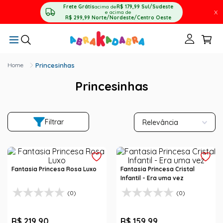
Frete Grátis
acima de
R$ 179,99
Sul/Sudeste
X
e acima de
R$ 299,99
Norte/Nordeste/Centro Oeste
Princesinhas
Princesinhas
Filtrar
Relevância
Fantasia Princesa Rosa Luxo
Fantasia Princesa Cristal
Infantil - Era uma vez
(0)
(0)
R$
219
,
90
R$
159
,
99