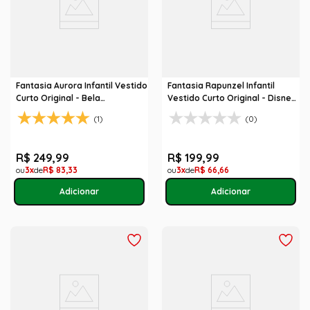
Fantasia Aurora Infantil Vestido
Fantasia Rapunzel Infantil
Curto Original - Bela
Vestido Curto Original - Disney
Adormecida - Disney Princesas
Princesas
(1)
(0)
R$
249
,
99
R$
199
,
99
3
R$
83
,
33
3
R$
66
,
66