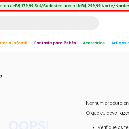
cima de
R$ 179,99
Sul/Sudeste
e acima de
R$ 299,99
Norte/Nordes
BUSCADOS
tasia Infantil
Fantasia para Bebês
Acessórios
Artigos 
anha
o
Nenhum produto en
er
O que eu devo faze
OOPS!
Verifique os t
ve