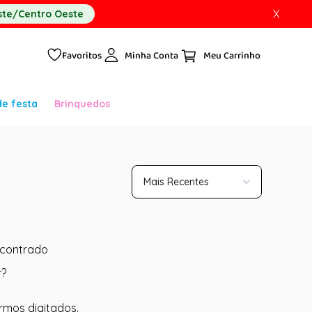
X
te/Centro Oeste
Favoritos
Minha Conta
de festa
Brinquedos
Mais Recentes
contrado
r?
ermos digitados.