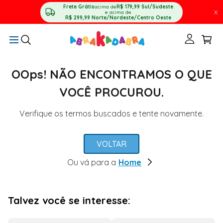
Frete Grátis
acima de
R$ 179,99
Sul/Sudeste
X
e acima de
R$ 299,99
Norte/Nordeste/Centro Oeste
OOps! NÃO ENCONTRAMOS O QUE
VOCÊ PROCUROU.
Verifique os termos buscados e tente novamente.
VOLTAR
Ou vá para a
Home
Talvez você se interesse: