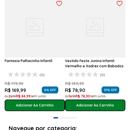
Fantasia Palhacinha Infantil
Vestido Festa Junina Infantil
Vermelho e Xadrex com Babados
(0)
(0)
R$
179
,
99
R$
159
,
99
R$
169
,
99
R$
78
,
90
6
% OFF
51
% OFF
2
R$
84
,
99
1
R$
78
,
90
Adicionar Ao Carrinho
Adicionar Ao Carrinho
Navegue por categoria: