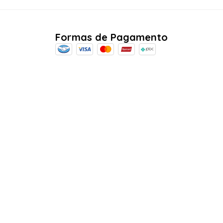
Formas de Pagamento
Certificados
ABRAKADABRA COM. E LOCOÇÃO DE ARTIGOS DE FESTAS LTDA - CNPJ -
07.476.315/0001-59 - Estado e Município SÃO PAULO - SP - Rua Sara de
Souza, 78 - Água Branca - CEP: 05037-140