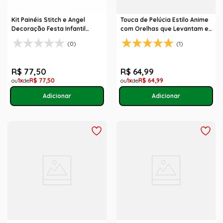
Kit Painéis Stitch e Angel
Touca de Pelúcia Estilo Anime
Decoração Festa Infantil
com Orelhas que Levantam e
Parabéns 26 Pçs
LED - Várias Cores
(0)
(1)
R$
77
,
50
R$
64
,
99
1
R$
77
,
50
1
R$
64
,
99