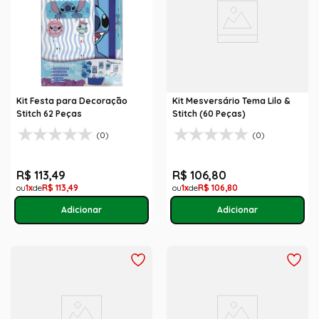
Kit Festa para Decoração
Kit Mesversário Tema Lilo &
Stitch 62 Peças
Stitch (60 Peças)
(0)
(0)
R$
113
,
49
R$
106
,
80
1
R$
113
,
49
1
R$
106
,
80