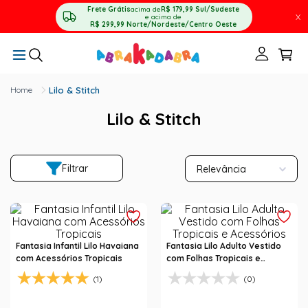
Frete Grátis
acima de
R$ 179,99
Sul/Sudeste
X
e acima de
R$ 299,99
Norte/Nordeste/Centro Oeste
Lilo & Stitch
Lilo & Stitch
Filtrar
Relevância
Fantasia Infantil Lilo Havaiana
Fantasia Lilo Adulto Vestido
com Acessórios Tropicais
com Folhas Tropicais e
Acessórios
(1)
(0)