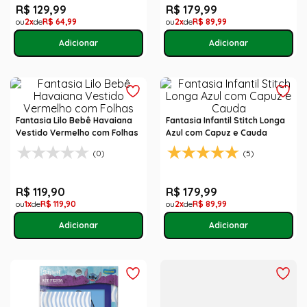
R$
129
,
99
R$
179
,
99
2
R$
64
,
99
2
R$
89
,
99
Fantasia Lilo Bebê Havaiana
Fantasia Infantil Stitch Longa
Vestido Vermelho com Folhas
Azul com Capuz e Cauda
(0)
(5)
R$
119
,
90
R$
179
,
99
1
R$
119
,
90
2
R$
89
,
99