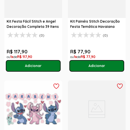
Kit Festa Fácil Stitch e Angel
Kit Painéis Stitch Decoração
Decoração Completa 39 Itens
Festa Temática Havaiana
(0)
(0)
R$
117
,
90
R$
77
,
90
1
R$
117
,
90
1
R$
77
,
90