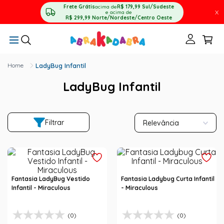
Frete Grátis
acima de
R$ 179,99
Sul/Sudeste
X
e acima de
R$ 299,99
Norte/Nordeste/Centro Oeste
LadyBug Infantil
LadyBug Infantil
Filtrar
Relevância
Fantasia LadyBug Vestido
Fantasia Ladybug Curta Infantil
Infantil - Miraculous
- Miraculous
(0)
(0)