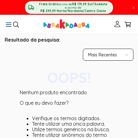
Frete Grátis
acima de
R$ 179,99
Sul/Sudeste
X
e acima de
R$ 299,99
Norte/Nordeste/Centro Oeste
Resultado da pesquisa:
Mais Recentes
OOPS!
Nenhum produto encontrado
O que eu devo fazer?
Verifique os termos digitados.
Tente utilizar uma única palavra.
Utilize termos genéricos na busca.
Tente utilizar sinônimos do termo