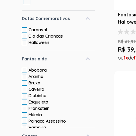
Fantasi
Datas Comemorativas
Hallowe
Tutu
Carnaval
Dia das Crianças
R$
69
,
99
Halloween
R$
39
,
1
Fantasia de
Abobora
Aranha
Bruxa
Caveira
Diabinha
Esqueleto
Frankstein
Múmia
Palhaço Assassino
Vampira
Genero