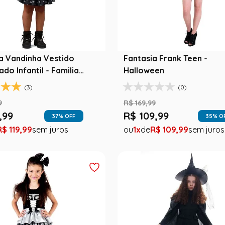
a Vandinha Vestido
Fantasia Frank Teen -
do Infantil - Familia
Halloween
 - Halloween
(3)
(0)
9
R$
169
,
99
,
99
R$
109
,
99
37
% OFF
35
% O
R$
119
,
99
1
R$
109
,
99