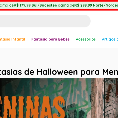
cima de
R$ 179,99
Sul/Sudeste
e acima de
R$ 299,99
Norte/Nordes
BUSCADOS
tasia Infantil
Fantasia para Bebês
Acessórios
Artigos 
anha
tasias de Halloween para Men
er
ve