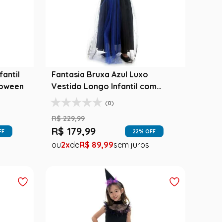
fantil
Fantasia Bruxa Azul Luxo
loween
Vestido Longo Infantil com
Chapéu - Halloween
(0)
R$
229
,
99
R$
179
,
99
FF
22
% OFF
2
R$
89
,
99