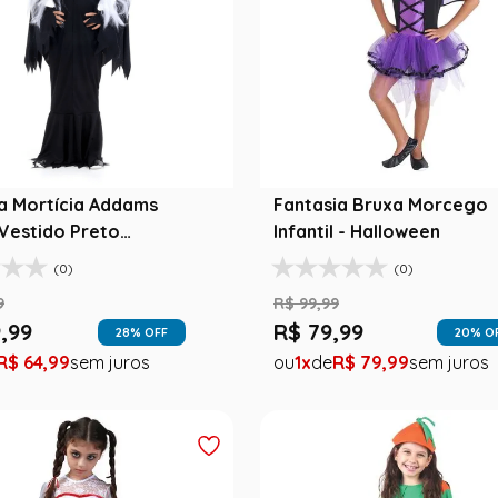
a Mortícia Addams
Fantasia Bruxa Morcego
l Vestido Preto
Infantil - Halloween
een
(0)
(0)
9
R$
99
,
99
9
,
99
R$
79
,
99
28
% OFF
20
% O
R$
64
,
99
1
R$
79
,
99