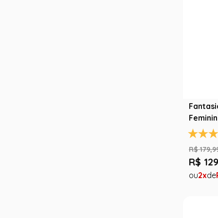
Fantasi
Femini
Hallow
R$
179
,
9
R$
12
2