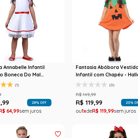
a Annabelle Infantil
Fantasia Abóbora Vestid
no Boneca Do Mal
Infantil com Chapéu - Hal
een
(1)
(0)
9
R$
149
,
99
9
,
99
R$
119
,
99
28
% OFF
20
% O
R$
64
,
99
1
R$
119
,
99