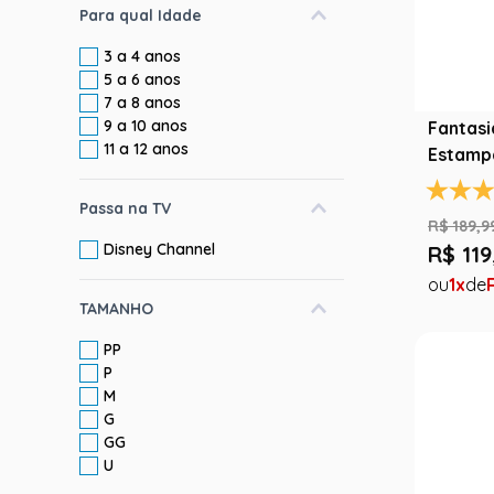
Para qual Idade
3 a 4 anos
5 a 6 anos
7 a 8 anos
9 a 10 anos
Fantasi
11 a 12 anos
Estampa
Addams
Passa na TV
R$
189
,
9
Disney Channel
R$
119
1
TAMANHO
PP
P
M
G
GG
U