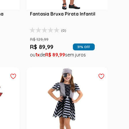
na
Fantasia Bruxa Pirata Infantil
(0)
R$
129
,
99
R$
89
,
99
31
% OFF
1
R$
89
,
99