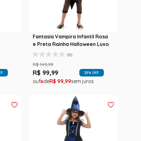
Fantasia Vampira Infantil Rosa
e Preta Rainha Halloween Luxo
(0)
R$
149
,
99
R$
99
,
99
FF
33
% OFF
1
R$
99
,
99