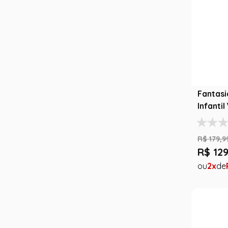
Fantasi
Infanti
Hallow
R$
179
,
9
R$
12
2