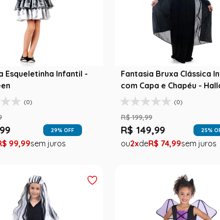
 Esqueletinha Infantil -
Fantasia Bruxa Clássica In
een
com Capa e Chapéu - Hal
(0)
(0)
9
R$
199
,
99
99
R$
149
,
99
29
% OFF
25
% O
R$
99
,
99
2
R$
74
,
99