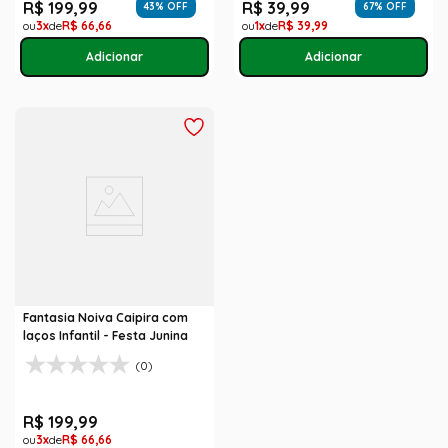
R$
199
,
99
R$
39
,
99
43
% OFF
67
% OFF
3
R$
66
,
66
1
R$
39
,
99
Fantasia Noiva Caipira com
laços Infantil - Festa Junina
(0)
R$
199
,
99
3
R$
66
,
66