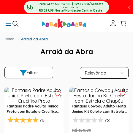
Frete Grátis
acima de
R$ 179,99
Sul/Sudeste
X
e acima de
R$ 299,99
Norte/Nordeste/Centro Oeste
Arraiá da Abra
Arraiá da Abra
Filtrar
Relevância
Fantasia Padre Adulto Tunica
Fantasia Cowboy Adulto Festa
Preta com Estola e Crucifixo
Junina Kit Colete com Estrela e
Preto
Chapéu
(1)
(0)
R$
159
,
99