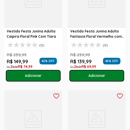
Vestido Festa Junina Adulta
Vestido Festa Junina Adulto
Caipira Floral Pink Com Tiara
Fantasia Floral Vermelho com
Tiara
(0)
(0)
R$
259
,
99
R$
259
,
99
R$
149
,
99
R$
139
,
99
42
% OFF
46
% OFF
2
R$
74
,
99
2
R$
69
,
99