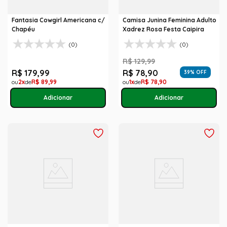
Fantasia Cowgirl Americana c/
Camisa Junina Feminina Adulto
Chapéu
Xadrez Rosa Festa Caipira
(0)
(0)
R$
129
,
99
R$
179
,
99
R$
78
,
90
39
% OFF
2
R$
89
,
99
1
R$
78
,
90