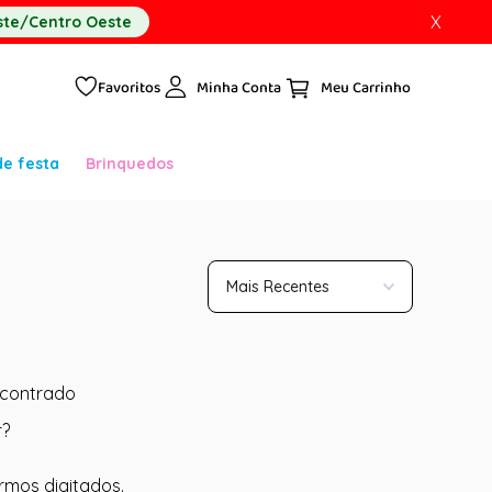
X
te/Centro Oeste
Favoritos
Minha Conta
de festa
Brinquedos
Mais Recentes
contrado
r?
ermos digitados.