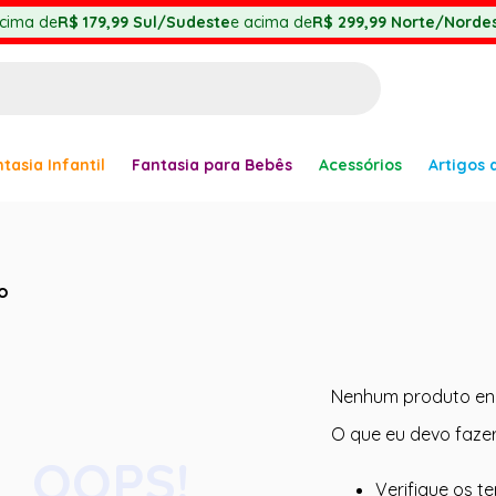
cima de
R$ 179,99
Sul/Sudeste
e acima de
R$ 299,99
Norte/Nordes
BUSCADOS
tasia Infantil
Fantasia para Bebês
Acessórios
Artigos 
anha
o
er
Nenhum produto en
O que eu devo faze
OOPS!
Verifique os t
ve