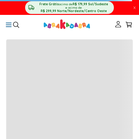
Frete Grátis
acima de
R$ 179,99
Sul/Sudeste
X
e acima de
R$ 299,99
Norte/Nordeste/Centro Oeste