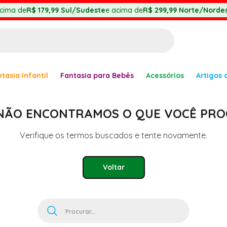
cima de
R$ 179,99
Sul/Sudeste
e acima de
R$ 299,99
Norte/Nordes
BUSCADOS
tasia Infantil
Fantasia para Bebês
Acessórios
Artigos 
anha
 NÃO ENCONTRAMOS O QUE VOCÊ PRO
Verifique os termos buscados e tente novamente.
Voltar
er
Procurar...
ve