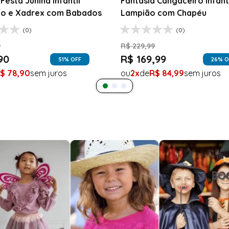
Festa Junina Infantil
Fantasia Cangaceiro Infant
o e Xadrex com Babados
Lampião com Chapéu
(0)
(0)
9
R$
229
,
99
90
R$
169
,
99
51
% OFF
26
% O
$
78
,
90
2
R$
84
,
99