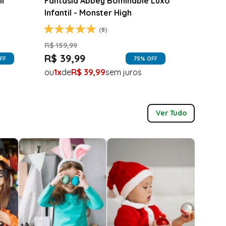
il
Fantasia Abbey Bominable Luxo
Infantil - Monster High
(8)
R$
159
,
99
R$
39
,
99
FF
75
% OFF
1
R$
39
,
99
Ver Tudo