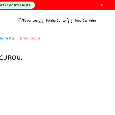
X
te/Centro Oeste
Favoritos
Minha Conta
de festa
Brinquedos
CUROU.