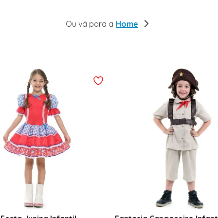
AIS BUSCADOS
Ou vá para a
Home
m aranha
esa
a
aço
ara
ta
 potter
ca neve
tory