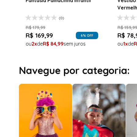
Fantasia Palhacinha Infantil
Vestido 
Vermelh
(0)
R$
179
,
99
R$
159
,
9
R$
169
,
99
R$
78
,
6
% OFF
2
R$
84
,
99
1
R
Navegue por categoria: