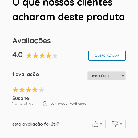
O que nossos clientes
acharam deste produto
Avaliações
4.0
QUERO AVALIAR
1 avaliação
Susane
1 ano atrás
comprador verificado
esta avaliação foi útil?
0
0