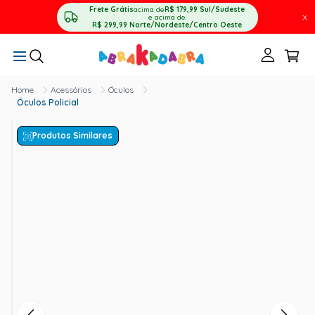
Frete Grátis
acima de
R$ 179,99
Sul/Sudeste
X
e acima de
R$ 299,99
Norte/Nordeste/Centro Oeste
Acessórios
Óculos
Óculos Policial
Produtos Similares