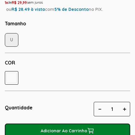
1
R$
29
,
99
ou
R$
28.49
à vista
com
5
% de Desconto
no PIX.
Tamanho
U
COR
Quantidade
－
＋
Adicionar Ao Carrinho