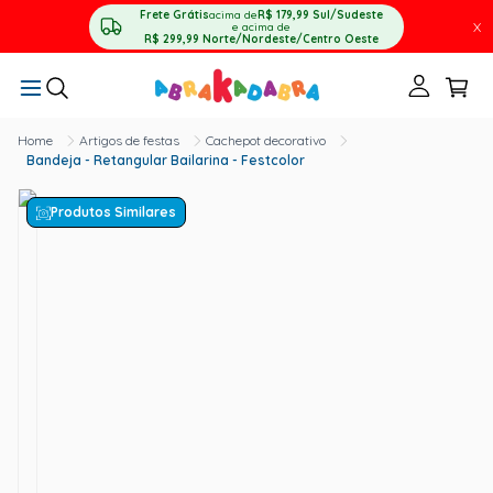
Frete Grátis
acima de
R$ 179,99
Sul/Sudeste
X
e acima de
R$ 299,99
Norte/Nordeste/Centro Oeste
Artigos de festas
Cachepot decorativo
Bandeja - Retangular Bailarina - Festcolor
Produtos Similares