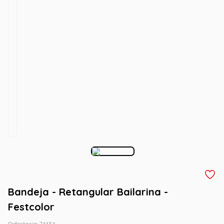
Bandeja - Retangular Bailarina -
Festcolor
Referência
:
74434