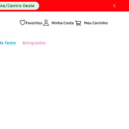
X
te/Centro Oeste
Favoritos
Minha Conta
de festa
Brinquedos