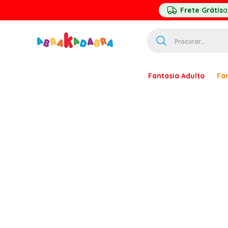
Frete Grátis
a
Procurar...
TERMOS MAIS 
Fantasia Adulto
Fan
1
º
homem ar
2
º
princesa
3
º
pirata
4
º
mascara
5
º
paquita
6
º
harry pott
7
º
palhaço
8
º
kpop
9
º
branca ne