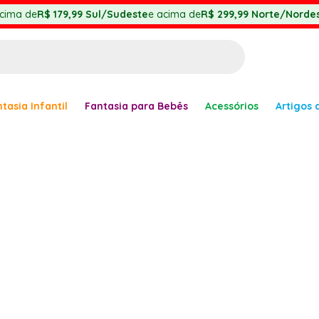
cima de
R$ 179,99
Sul/Sudeste
e acima de
R$ 299,99
Norte/Nordes
BUSCADOS
tasia Infantil
Fantasia para Bebês
Acessórios
Artigos 
anha
er
ve