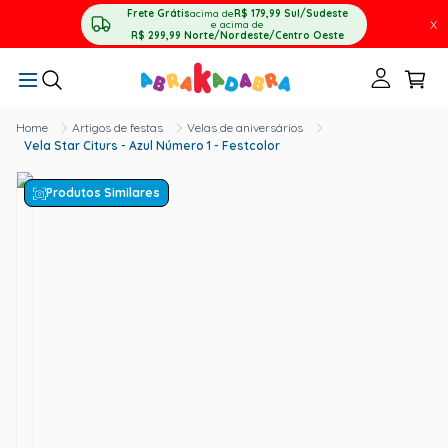
Frete Grátis
acima de
R$ 179,99
Sul/Sudeste
X
e acima de
R$ 299,99
Norte/Nordeste/Centro Oeste
Artigos de festas
Velas de aniversários
Vela Star Citurs - Azul Número 1 - Festcolor
Produtos Similares