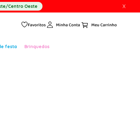
X
te/Centro Oeste
Favoritos
Minha Conta
de festa
Brinquedos