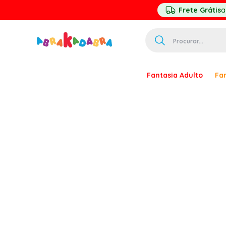
Frete Grátis
a
Procurar...
TERMOS MAIS 
Fantasia Adulto
Fan
1
º
homem ar
2
º
princesa
3
º
pirata
4
º
paquita
5
º
harry pott
6
º
mascara
7
º
palhaço
8
º
kpop
9
º
rumi