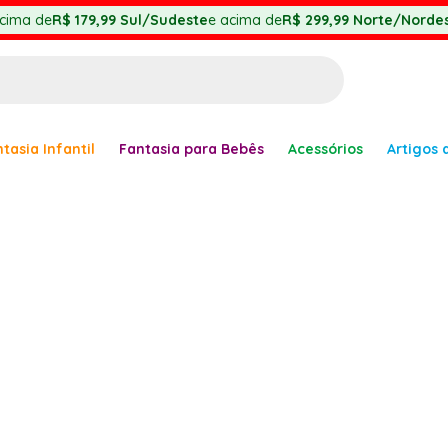
cima de
R$ 179,99
Sul/Sudeste
e acima de
R$ 299,99
Norte/Nordes
BUSCADOS
tasia Infantil
Fantasia para Bebês
Acessórios
Artigos 
anha
er