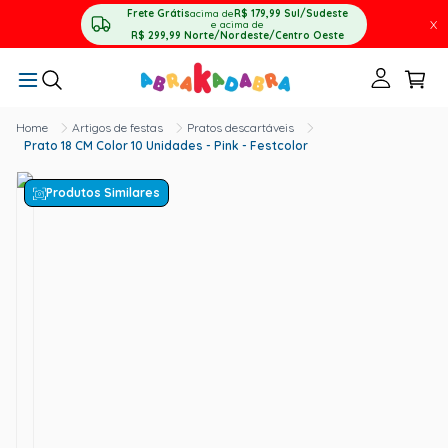
Frete Grátis
acima de
R$ 179,99
Sul/Sudeste
X
e acima de
R$ 299,99
Norte/Nordeste/Centro Oeste
Artigos de festas
Pratos descartáveis
Prato 18 CM Color 10 Unidades - Pink - Festcolor
Produtos Similares