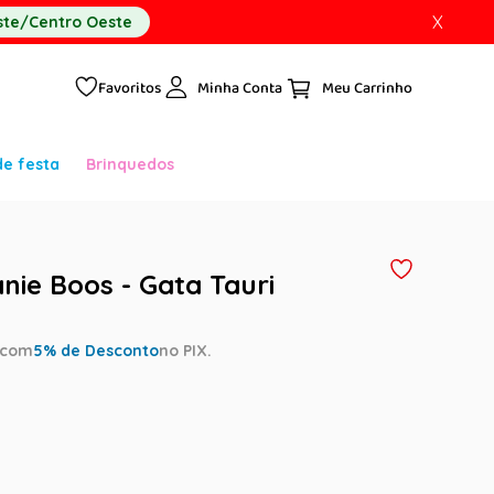
X
te/Centro Oeste
Favoritos
Minha Conta
de festa
Brinquedos
nie Boos - Gata Tauri
com
5
% de Desconto
no PIX.