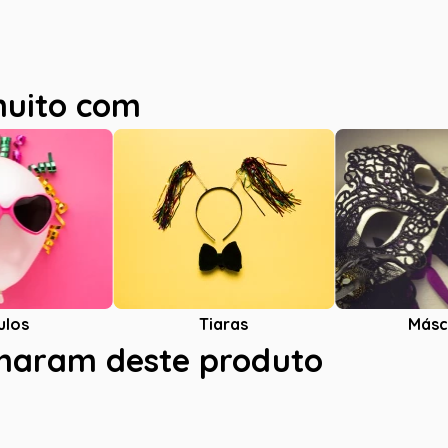
muito com
ulos
Tiaras
Másc
charam deste produto