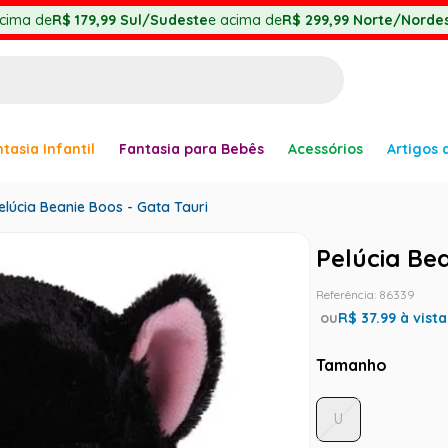
cima de
R$ 179,99
Sul/Sudeste
e acima de
R$ 299,99
Norte/Nordes
BUSCADOS
tasia Infantil
Fantasia para Bebês
Acessórios
Artigos 
anha
elúcia Beanie Boos - Gata Tauri
Pelúcia Bea
Referência
:
86339
ou
R$
37.99
à vista
er
Tamanho
U
ve