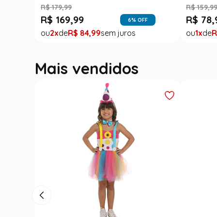
R$
159
,
99
R$
39
,
99
75
% OFF
1
R$
39
,
99
Mais vendidos
Outlet
Fantasia 