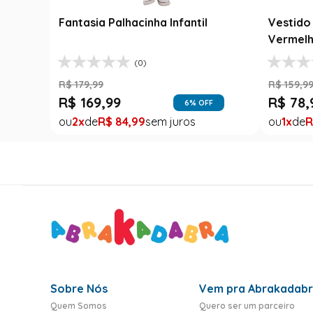
Jardineir
R$
139
,
99
Fantasia Abbey Bominable Luxo
R$
99
,
9
Infantil - Monster High
1
R
(8)
R$
159
,
99
R$
39
,
99
75
% OFF
1
R$
39
,
99
Sobre Nós
Vem pra Abrakadab
Quem Somos
Quero ser um parceiro