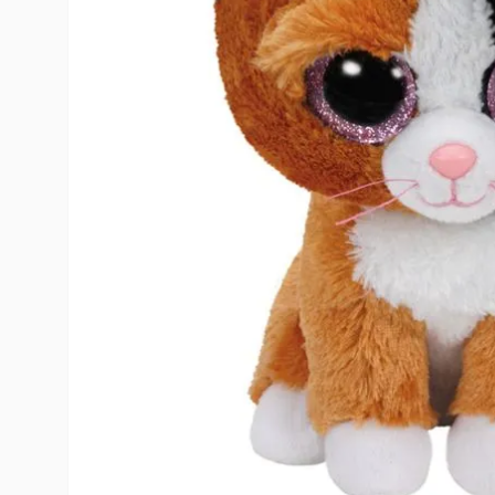
10
º
rumi