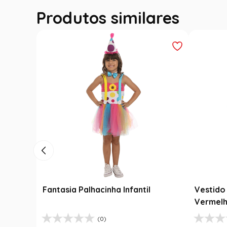
Produtos similares
Outlet
Fantasia 
Jardineir
R$
139
,
99
Fantasia Abbey Bominable Luxo
R$
99
,
9
Infantil - Monster High
1
R
(8)