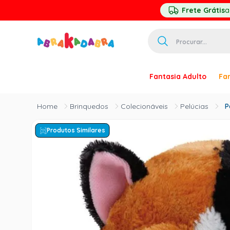
Frete Grátis
a
Procurar...
TERMOS MAIS 
Fantasia Adulto
Fan
1
º
homem ar
2
º
princesa
Brinquedos
Colecionáveis
Pelúcias
P
3
º
pirata
Produtos Similares
4
º
mascara
5
º
paquita
6
º
harry pott
7
º
palhaço
8
º
kpop
9
º
branca ne