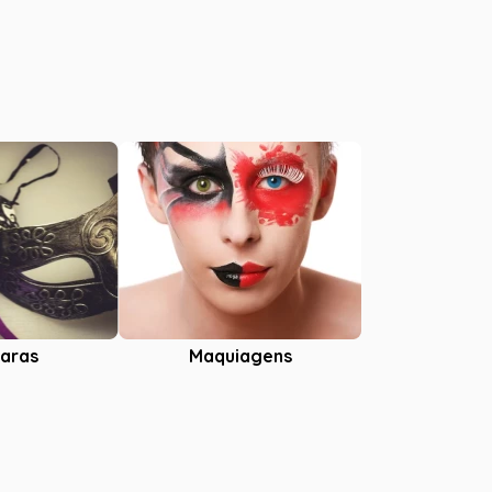
aras
Maquiagens