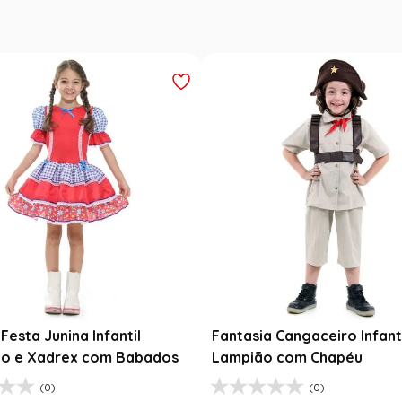
Festa Junina Adulto
Roupa Festa Junina Bebê M
a Xadrez Caipira Azul
Fantasia Rosa Floral com R
R$
189
,
99
9
R$
99
,
99
$
99
,
99
1
R$
99
,
99