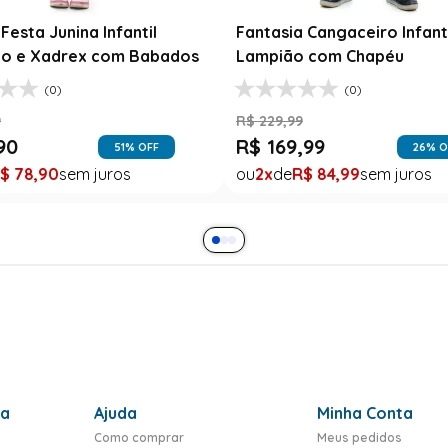
a Xadrez Caipira Azul
Fantasia Rosa Floral com R
R$
189
,
99
9
R$
99
,
99
$
99
,
99
1
R$
99
,
99
ra
Ajuda
Minha Conta
Como comprar
Meus pedidos